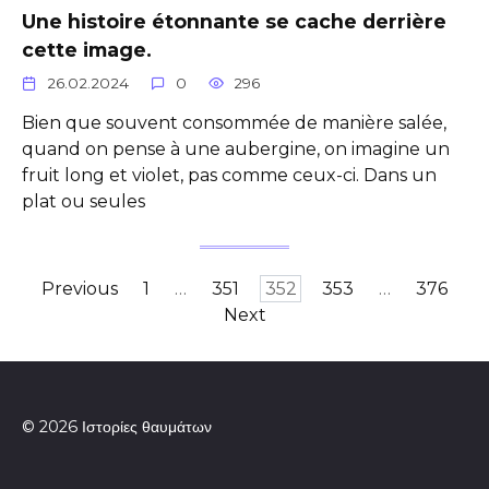
Une histoire étonnante se cache derrière
cette image.
26.02.2024
0
296
Bien que souvent consommée de manière salée,
quand on pense à une aubergine, on imagine un
fruit long et violet, pas comme ceux-ci. Dans un
plat ou seules
Posts
Previous
1
…
351
352
353
…
376
pagination
Next
© 2026 Ιστορίες θαυμάτων