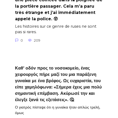
la portière passager. Cela m’a paru
très étrange et j’ai immédiatement
appelé la police. 😲
Les histoires sur ce genre de ruses ne sont
pas si rares.
0
209
Καθ’ οδόν προς το νοσοκομείο, ένας
χειρουργός πήρε μαζί του μια παράξενη
γυναίκα με ένα βρέφος. Ως ευχαριστία, του
είπε χαμηλόφωνα: «Σήμερα έχεις μια πολύ
σημαντική επέμβαση. Ακύρωσέ την και
έλεγξε ξανά τις εξετάσεις». 🤔
Ο γιατρός πίστεψε ότι η γυναίκα ήταν απλώς τρελή,
όμως