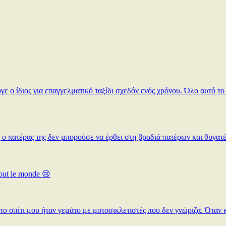
 ο ίδιος για επαγγελματικό ταξίδι σχεδόν ενός χρόνου. Όλο αυτό το 
ή ο πατέρας της δεν μπορούσε να έρθει στη βραδιά πατέρων και θυγατ
 tout le monde 😢
ο σπίτι μου ήταν γεμάτο με μοτοσικλετιστές που δεν γνώριζα. Όταν 