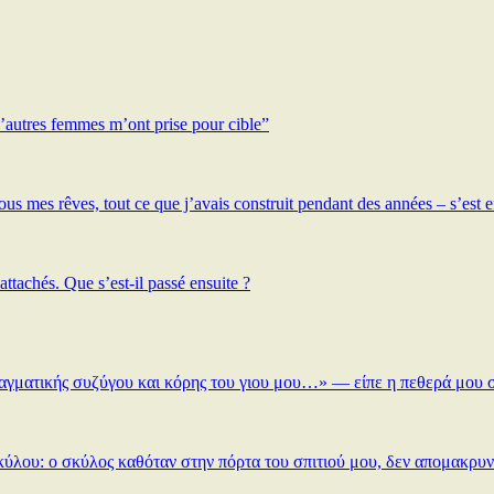
 d’autres femmes m’ont prise pour cible”
 tous mes rêves, tout ce que j’avais construit pendant des années – s’es
ttachés. Que s’est-il passé ensuite ?
ραγματικής συζύγου και κόρης του γιου μου…» — είπε η πεθερά μου σ
ύλου: ο σκύλος καθόταν στην πόρτα του σπιτιού μου, δεν απομακρυν