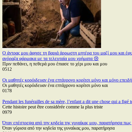
Ο άντρας μου άφησε τη βαριά άρρωστη μητέρα του μαζί μου και έφυγε
αγόραζα φάρμακα με τα τελευταία μου χρήματα 😢
Πριν πεθάνει, η πεθερά μου έπιασε το χέρι μου και μου
0
512
Οι μαθητές κορόιδευαν ένα επτάχρονο κορίτσι μόνο και μόνο επειδ
Οι μαθητές κορόιδευαν ένα επτάχρονο κορίτσι μόνο και
0
178
Pendant les funérailles de sa mère, l’enfant a dit une chose qui a figé
Cette histoire peut être considérée comme la plus triste
0
979
Όταν επέστρεψα από την κηδεία της γυναίκας μου, παρατήρησα πως τ
Όταν γύρισα από την κηδεία της γυναίκας μου, παρατήρησα