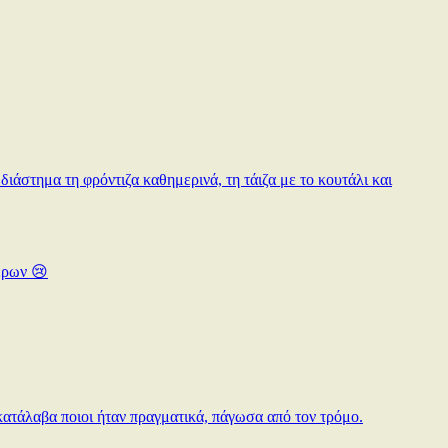
διάστημα τη φρόντιζα καθημερινά, τη τάιζα με το κουτάλι και
έρων 😢
κατάλαβα ποιοι ήταν πραγματικά, πάγωσα από τον τρόμο.