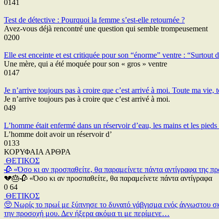
0
141
Test de détective : Pourquoi la femme s’est-elle retournée ?
Avez-vous déjà rencontré une question qui semble trompeusement
0
200
Elle est enceinte et est critiquée pour son “énorme” ventre : “Surtout
Une mère, qui a été moquée pour son « gros » ventre
0
147
Je n’arrive toujours pas à croire que c’est arrivé à moi. Toute ma vie,
Je n’arrive toujours pas à croire que c’est arrivé à moi.
0
49
L’homme était enfermé dans un réservoir d’eau, les mains et les pieds a
L’homme doit avoir un réservoir d’
0
133
ΚΟΡΥΦΑΙΑ ΑΡΘΡΑ
ΘΕΤΙΚΟΣ
🥀 «Όσο κι αν προσπαθείτε, θα παραμείνετε πάντα αντίγραφα της π
💔🎂🥀 «Όσο κι αν προσπαθείτε, θα παραμείνετε πάντα αντίγραφα
0
64
ΘΕΤΙΚΟΣ
🥺 Νωρίς το πρωί με ξύπνησε το δυνατό γάβγισμα ενός άγνωστου σκ
την προσοχή μου. Δεν ήξερα ακόμα τι με περίμενε…