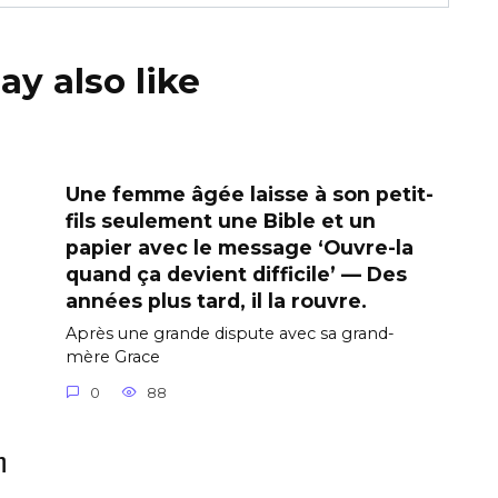
y also like
Une femme âgée laisse à son petit-
fils seulement une Bible et un
papier avec le message ‘Ouvre-la
quand ça devient difficile’ — Des
années plus tard, il la rouvre.
Après une grande dispute avec sa grand-
mère Grace
0
88
η