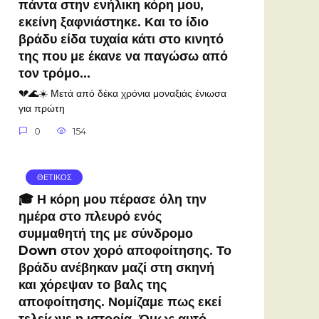
πάντα στην ενήλικη κόρη μου,
εκείνη ξαφνιάστηκε. Και το ίδιο
βράδυ είδα τυχαία κάτι στο κινητό
της που με έκανε να παγώσω από
τον τρόμο…
💔🌊☀️ Μετά από δέκα χρόνια μοναξιάς ένιωσα
για πρώτη
0
154
ΘΕΤΙΚΟΣ
🎓 Η κόρη μου πέρασε όλη την
ημέρα στο πλευρό ενός
συμμαθητή της με σύνδρομο
Down στον χορό αποφοίτησης. Το
βράδυ ανέβηκαν μαζί στη σκηνή
και χόρεψαν το βαλς της
αποφοίτησης. Νομίζαμε πως εκεί
τελείωνε η ιστορία. Όμως αυτό