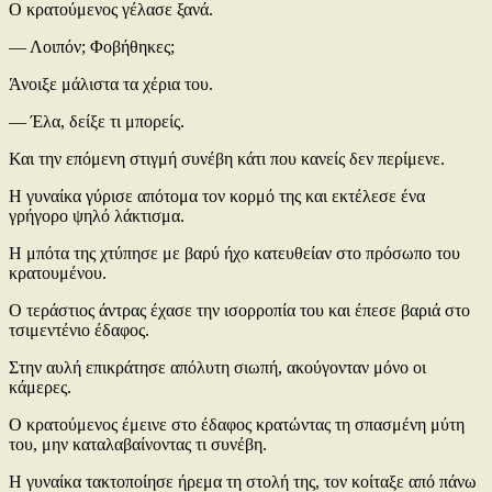
Ο κρατούμενος γέλασε ξανά.
— Λοιπόν; Φοβήθηκες;
Άνοιξε μάλιστα τα χέρια του.
— Έλα, δείξε τι μπορείς.
Και την επόμενη στιγμή συνέβη κάτι που κανείς δεν περίμενε.
Η γυναίκα γύρισε απότομα τον κορμό της και εκτέλεσε ένα
γρήγορο ψηλό λάκτισμα.
Η μπότα της χτύπησε με βαρύ ήχο κατευθείαν στο πρόσωπο του
κρατουμένου.
Ο τεράστιος άντρας έχασε την ισορροπία του και έπεσε βαριά στο
τσιμεντένιο έδαφος.
Στην αυλή επικράτησε απόλυτη σιωπή, ακούγονταν μόνο οι
κάμερες.
Ο κρατούμενος έμεινε στο έδαφος κρατώντας τη σπασμένη μύτη
του, μην καταλαβαίνοντας τι συνέβη.
Η γυναίκα τακτοποίησε ήρεμα τη στολή της, τον κοίταξε από πάνω