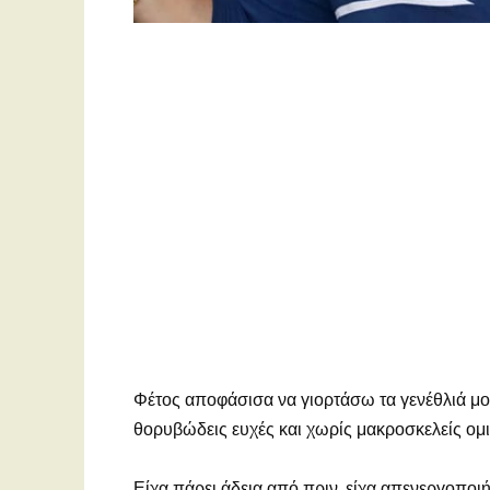
Φέτος αποφάσισα να γιορτάσω τα γενέθλιά μο
θορυβώδεις ευχές και χωρίς μακροσκελείς ομι
Είχα πάρει άδεια από πριν, είχα απενεργοποιή