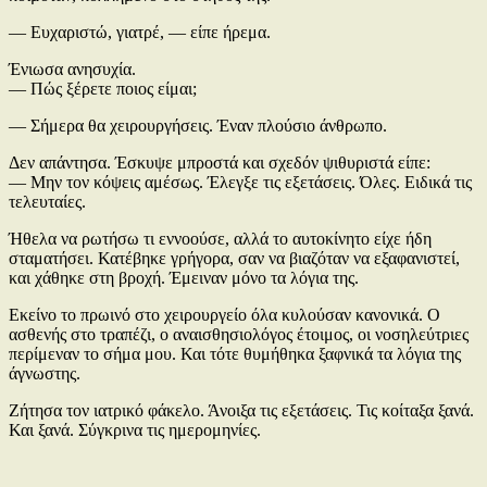
— Ευχαριστώ, γιατρέ, — είπε ήρεμα.
Ένιωσα ανησυχία.
— Πώς ξέρετε ποιος είμαι;
— Σήμερα θα χειρουργήσεις. Έναν πλούσιο άνθρωπο.
Δεν απάντησα. Έσκυψε μπροστά και σχεδόν ψιθυριστά είπε:
— Μην τον κόψεις αμέσως. Έλεγξε τις εξετάσεις. Όλες. Ειδικά τις
τελευταίες.
Ήθελα να ρωτήσω τι εννοούσε, αλλά το αυτοκίνητο είχε ήδη
σταματήσει. Κατέβηκε γρήγορα, σαν να βιαζόταν να εξαφανιστεί,
και χάθηκε στη βροχή. Έμειναν μόνο τα λόγια της.
Εκείνο το πρωινό στο χειρουργείο όλα κυλούσαν κανονικά. Ο
ασθενής στο τραπέζι, ο αναισθησιολόγος έτοιμος, οι νοσηλεύτριες
περίμεναν το σήμα μου. Και τότε θυμήθηκα ξαφνικά τα λόγια της
άγνωστης.
Ζήτησα τον ιατρικό φάκελο. Άνοιξα τις εξετάσεις. Τις κοίταξα ξανά.
Και ξανά. Σύγκρινα τις ημερομηνίες.