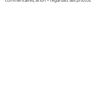
commentaires, sinon – regardez ses photos.