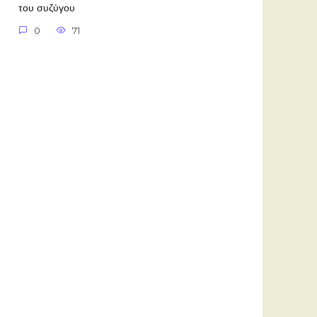
του συζύγου
0
71