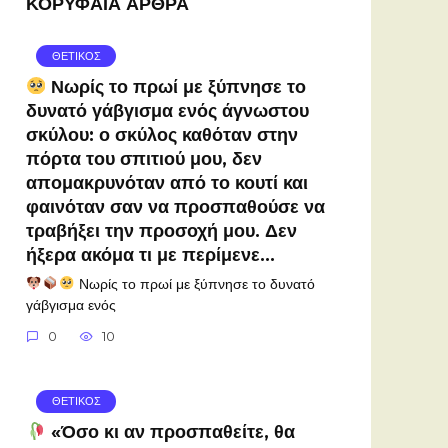
ΚΟΡΥΦΑΙΑ ΑΡΘΡΑ
ΘΕΤΙΚΟΣ
Νωρίς το πρωί με ξύπνησε το
δυνατό γάβγισμα ενός άγνωστου
σκύλου: ο σκύλος καθόταν στην
πόρτα του σπιτιού μου, δεν
απομακρυνόταν από το κουτί και
φαινόταν σαν να προσπαθούσε να
τραβήξει την προσοχή μου. Δεν
ήξερα ακόμα τι με περίμενε…
Νωρίς το πρωί με ξύπνησε το δυνατό
γάβγισμα ενός
0
10
ΘΕΤΙΚΟΣ
«Όσο κι αν προσπαθείτε, θα