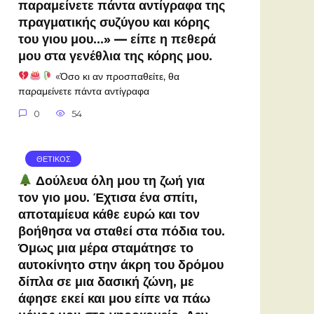
παραμείνετε πάντα αντίγραφα της
πραγματικής συζύγου και κόρης
του γιου μου…» — είπε η πεθερά
μου στα γενέθλια της κόρης μου.
«Όσο κι αν προσπαθείτε, θα
παραμείνετε πάντα αντίγραφα
0
54
ΘΕΤΙΚΟΣ
Δούλευα όλη μου τη ζωή για
τον γιο μου. Έχτισα ένα σπίτι,
αποταμίευα κάθε ευρώ και τον
βοήθησα να σταθεί στα πόδια του.
Όμως μια μέρα σταμάτησε το
αυτοκίνητο στην άκρη του δρόμου
δίπλα σε μια δασική ζώνη, με
άφησε εκεί και μου είπε να πάω