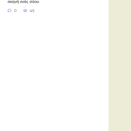
σκηνή ενός σόου
0
45