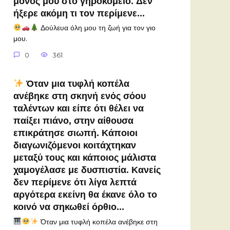
μόνος μου στο γηροκομείο. Δεν
ήξερε ακόμη τι τον περίμενε…
Δούλευα όλη μου τη ζωή για τον γιο
μου.
0
361
Όταν μια τυφλή κοπέλα
ανέβηκε στη σκηνή ενός σόου
ταλέντων και είπε ότι θέλει να
παίξει πιάνο, στην αίθουσα
επικράτησε σιωπή. Κάποιοι
διαγωνιζόμενοι κοιτάχτηκαν
μεταξύ τους και κάποιος μάλιστα
χαμογέλασε με δυσπιστία. Κανείς
δεν περίμενε ότι λίγα λεπτά
αργότερα εκείνη θα έκανε όλο το
κοινό να σηκωθεί όρθιο…
Όταν μια τυφλή κοπέλα ανέβηκε στη