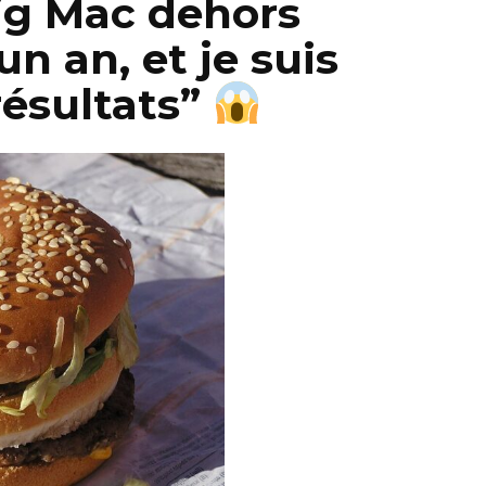
Big Mac dehors
n an, et je suis
résultats”